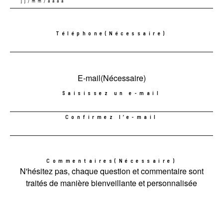
JJ
slash
MM
Téléphone
(Nécessaire)
slash
AAAA
E-mail
(Nécessaire)
Saisissez un e-mail
Confirmez l’e-mail
Commentaires
(Nécessaire)
N'hésitez pas, chaque question et commentaire sont
traités de manière bienveillante et personnalisée